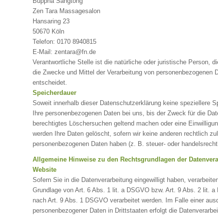
Buppha Sangtong
Zen Tara Massagesalon
Hansaring 23
50670 Köln
Telefon: 0170 8940815
E-Mail: zentara@fn.de
Verantwortliche Stelle ist die natürliche oder juristische Person,
die Zwecke und Mittel der Verarbeitung von personenbezogenen D
entscheidet.
Speicherdauer
Soweit innerhalb dieser Datenschutzerklärung keine speziellere S
Ihre personenbezogenen Daten bei uns, bis der Zweck für die Date
berechtigtes Löschersuchen geltend machen oder eine Einwilligun
werden Ihre Daten gelöscht, sofern wir keine anderen rechtlich zu
personenbezogenen Daten haben (z. B. steuer- oder handelsrechtli
Allgemeine Hinweise zu den Rechtsgrundlagen der Datenverar
Website
Sofern Sie in die Datenverarbeitung eingewilligt haben, verarbeit
Grundlage von Art. 6 Abs. 1 lit. a DSGVO bzw. Art. 9 Abs. 2 lit
nach Art. 9 Abs. 1 DSGVO verarbeitet werden. Im Falle einer ausd
personenbezogener Daten in Drittstaaten erfolgt die Datenverarb