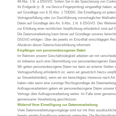
49 Abs. 1 lit. a DSGVO. Sofern Sie in die Speicherung von Cookies
Ihr Endgerät (z. B. via Device-Fingerprinting) eingewilligt haben, 
auf Grundlage von § 25 Abs. 1 TDDDG. Die Einwilligung ist jederze
Vertragserfüllung oder zur Durchführung vorvertraglicher Maßnahme
Daten auf Grundlage des Art. 6 Abs. 1 lit. b DSGVO. Des Weiteren
zur Erfüllung einer rechtlichen Verpflichtung erforderlich sind auf
Die Datenverarbeitung kann ferner auf Grundlage unseres berechtigt
DSGVO erfolgen. Über die jeweils im Einzelfall einschlägigen Rec
Absätzen dieser Datenschutzerklärung informiert.
Empfänger von personenbezogenen Daten
Im Rahmen unserer Geschäftstätigkeit arbeiten wir mit verschie
ist teilweise auch eine Übermittlung von personenbezogenen Daten
Wir geben personenbezogene Daten nur dann an externe Stellen w
Vertragserfüllung erforderlich ist, wenn wir gesetzlich hierzu verp
an Steuerbehörden), wenn wir ein berechtigtes Interesse nach Art
haben oder wenn eine sonstige Rechtsgrundlage die Datenweiterg
Auftragsverarbeitern geben wir personenbezogene Daten unserer 
Vertrags über Auftragsverarbeitung weiter. Im Falle einer gemeins
gemeinsame Verarbeitung geschlossen.
Widerruf Ihrer Einwilligung zur Datenverarbeitung
Viele Datenverarbeitungsvorgänge sind nur mit Ihrer ausdrücklich
bereits erteilte Einwilligung jederzeit widerrufen. Die Rechtmäßigk