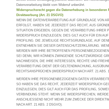
Datenverarbeitung bleibt vom Widerruf unberührt.
Widerspruchsrecht gegen die Datenerhebung in besonderen 
Direktwerbung (Art. 21 DSGVO)
WENN DIE DATENVERARBEITUNG AUF GRUNDLAGE VON ART. 
ERFOLGT, HABEN SIE JEDERZEIT DAS RECHT, AUS GRÜND
SITUATION ERGEBEN, GEGEN DIE VERARBEITUNG IHRER
WIDERSPRUCH EINZULEGEN; DIES GILT AUCH FÜR EIN A
PROFILING. DIE JEWEILIGE RECHTSGRUNDLAGE, AUF DEN
ENTNEHMEN SIE DIESER DATENSCHUTZERKLÄRUNG. WENN
WERDEN WIR IHRE BETROFFENEN PERSONENBEZOGENEN 
SEI DENN, WIR KÖNNEN ZWINGENDE SCHUTZWÜRDIGE GR
NACHWEISEN, DIE IHRE INTERESSEN, RECHTE UND FREIH
VERARBEITUNG DIENT DER GELTENDMACHUNG, AUSÜBUN
RECHTSANSPRÜCHEN (WIDERSPRUCH NACH ART. 21 ABS. 1
WERDEN IHRE PERSONENBEZOGENEN DATEN VERARBEITE
SO HABEN SIE DAS RECHT, JEDERZEIT WIDERSPRUCH 
EINZULEGEN; DIES GILT AUCH FÜR DAS PROFILING, SOWE
VERBINDUNG STEHT. WENN SIE WIDERSPRECHEN, WERD
ANSCHLIESSEND NICHT MEHR ZUM ZWECKE DER DIREKT
NACH ART. 21 ABS. 2 DSGVO).