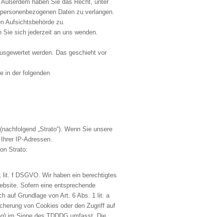
en. Außerdem haben Sie das Recht, unter
 personenbezogenen Daten zu verlangen.
en Aufsichtsbehörde zu.
Sie sich jederzeit an uns wenden.
ausgewertet werden. Das geschieht vor
e in der folgenden
 (nachfolgend „Strato“). Wenn Sie unsere
 Ihrer IP-Adressen.
on Strato:
1 lit. f DSGVO. Wir haben ein berechtigtes
Website. Sofern eine entsprechende
ch auf Grundlage von Art. 6 Abs. 1 lit. a
herung von Cookies oder den Zugriff auf
ting) im Sinne des TDDDG umfasst. Die