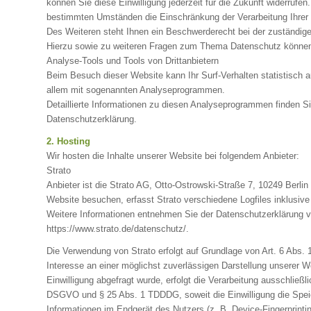
können Sie diese Einwilligung jederzeit für die Zukunft widerruf
bestimmten Umständen die Einschränkung der Verarbeitung Ihrer
Des Weiteren steht Ihnen ein Beschwerderecht bei der zuständig
Hierzu sowie zu weiteren Fragen zum Thema Datenschutz können 
Analyse-Tools und Tools von Drittanbietern
Beim Besuch dieser Website kann Ihr Surf-Verhalten statistisch 
allem mit sogenannten Analyseprogrammen.
Detaillierte Informationen zu diesen Analyseprogrammen finden Si
Datenschutzerklärung.
2. Hosting
Wir hosten die Inhalte unserer Website bei folgendem Anbieter:
Strato
Anbieter ist die Strato AG, Otto-Ostrowski-Straße 7, 10249 Berlin
Website besuchen, erfasst Strato verschiedene Logfiles inklusive
Weitere Informationen entnehmen Sie der Datenschutzerklärung v
https://www.strato.de/datenschutz/.
Die Verwendung von Strato erfolgt auf Grundlage von Art. 6 Abs. 
Interesse an einer möglichst zuverlässigen Darstellung unserer 
Einwilligung abgefragt wurde, erfolgt die Verarbeitung ausschließli
DSGVO und § 25 Abs. 1 TDDDG, soweit die Einwilligung die Speic
Informationen im Endgerät des Nutzers (z. B. Device-Fingerprin